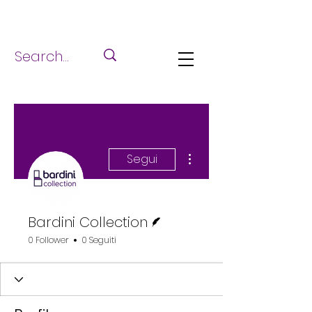
Altre azioni
Segui
Redattore
Bardini Collection
0 Follower
0 Seguiti